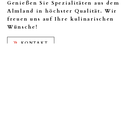
Genießen Sie Spezialitäten aus dem
Almland in höchster Qualität. Wir
freuen uns auf Ihre kulinarischen
Wünsche!
KONTAKT
Wir sind seit über 20 Jahren als Fleischerei und Catering-
Unternehmen für Sie im Einsatz und verarbeiten
hochwertiges Fleisch von ausgewählten Höfen zu
Produkten in der besten Qualität. Die Regionalität ist uns
dabei sehr wichtig. Unsere eigenen Rezepturen und
Kreationen verleihen den Produkten einen einzigartigen,
individuellen Geschmack, der auch Sie begeistern wird.
Alle unsere Fleisch- und Wurstspezialitäten werden frisch
zubereitet und von unserem Team kontinuierlich auf Frische